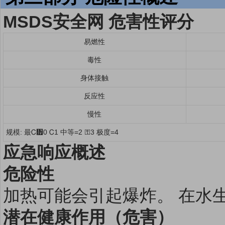
MSDS安全网 危害性评分
易燃性
毒性
身体接触
反应性
慢性
规模: 最Ꮯ᥿0 Ꮯ1 中等=2 ⚿3 极度=4
应急响应概述
危险性
加热可能会引起爆炸。 在水
潜在健康作用（危害）