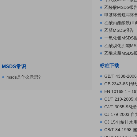
乙醛酸MSDS报
甲基环氧烷与环氧
乙酰丙酮酸铁(Ⅲ)
乙腈MSDS报告
一氧化氮MSDS
乙酰溴化胆碱MS
乙酰苯肼MSDS
标准下载
MSDS常识
GB/T 4338-
msds是什么意思?
GB 2343-85 |
EN 10169.
定义，基材，偏差
CJ/T 219-200
CJ/T 3055-9
CJ 179-2003
CJ 154 |给排
CB/T 84-1998