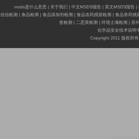
msds是什么意思
|
关于我们
|
中文MSDS报告
|
英文MSDS报告
|
佳信检测
|
食品检测
|
食品添加剂检测
|
食品农药残留检测
|
食品兽药残
签检测
|
二恶英检测
|
环境土壤检测
|
苏
化学品安全技术说明书MS
Copyright 2011 版权