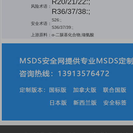
R20/21/22
:;
风险术语：
R36/37/38
:;
S26
:;
安全术语：
S36/37/39
:;
上游原料：
α-二羰基化合物,缬氨酸