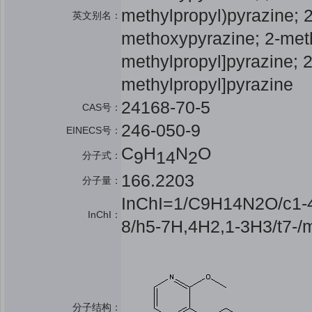
methylpropyl)pyrazine; 2
英文别名：
methoxypyrazine; 2-meth
methylpropyl]pyrazine; 
methylpropyl]pyrazine
24168-70-5
CAS号：
246-050-9
EINECS号：
C
H
N
O
9
14
2
分子式：
166.2203
分子量：
InChI=1/C9H14N2O/c1-4-
InChI：
8/h5-7H,4H2,1-3H3/t7-/
分子结构：