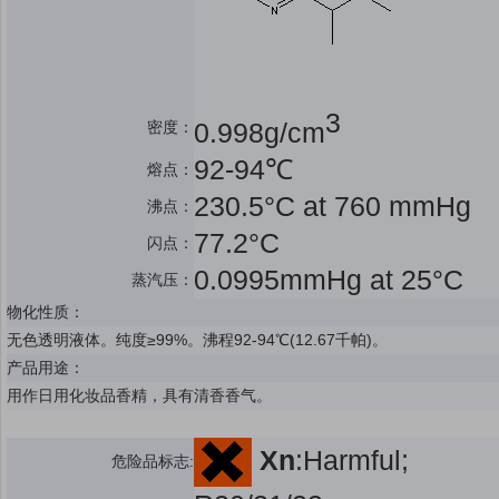
3
0.998g/cm
密度：
92-94℃
熔点：
230.5°C at 760 mmHg
沸点：
77.2°C
闪点：
0.0995mmHg at 25°C
蒸汽压：
物化性质：
无色透明液体。纯度≥99%。沸程92-94℃(12.67千帕)。
产品用途：
用作日用化妆品香精，具有清香香气。
Xn
:Harmful;
危险品标志: