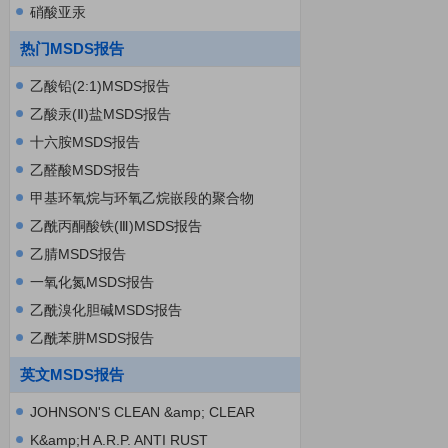
硝酸亚汞
热门MSDS报告
乙酸铅(2:1)MSDS报告
乙酸汞(Ⅱ)盐MSDS报告
十六胺MSDS报告
乙醛酸MSDS报告
甲基环氧烷与环氧乙烷嵌段的聚合物
MSDS报告
乙酰丙酮酸铁(Ⅲ)MSDS报告
乙腈MSDS报告
一氧化氮MSDS报告
乙酰溴化胆碱MSDS报告
乙酰苯肼MSDS报告
英文MSDS报告
JOHNSON'S CLEAN &amp; CLEAR
FACIAL CLEANSING BAR MSDS翻译
K&amp;H A.R.P. ANTI RUST