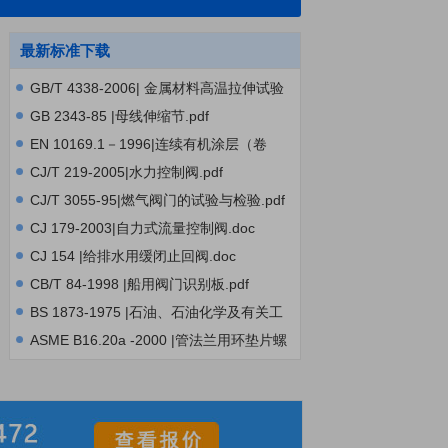
最新标准下载
GB/T 4338-2006| 金属材料高温拉伸试验
方法.PDF
GB 2343-85 |母线伸缩节.pdf
EN 10169.1－1996|连续有机涂层（卷
涂）钢板产品的定义，基材，偏差，试验
CJ/T 219-2005|水力控制阀.pdf
方法的一般介绍.doc
CJ/T 3055-95|燃气阀门的试验与检验.pdf
CJ 179-2003|自力式流量控制阀.doc
CJ 154 |给排水用缓闭止回阀.doc
CB/T 84-1998 |船用阀门识别板.pdf
BS 1873-1975 |石油、石油化学及有关工
业用钢球形阀、球形截止阀与单向阀(有法
ASME B16.20a -2000 |管法兰用环垫片螺
兰及对接焊端)规范 .pdf
旋缠绕式和夹层式金属垫片,.pdf