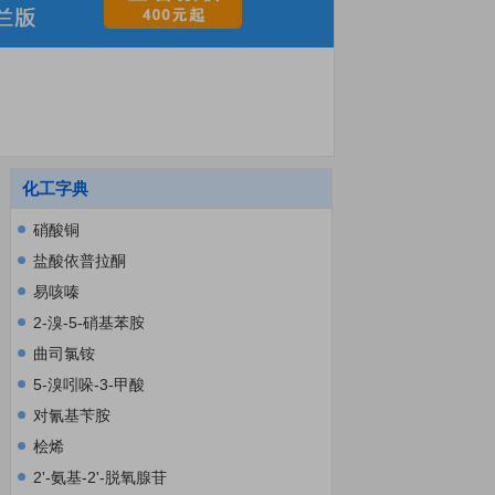
化工字典
硝酸铜
盐酸依普拉酮
易咳嗪
2-溴-5-硝基苯胺
曲司氯铵
5-溴吲哚-3-甲酸
对氰基苄胺
桧烯
2'-氨基-2'-脱氧腺苷