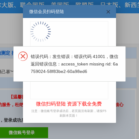
微信会员扫码登陆
的测定 抽出法... 简要介绍
错误代码：发生错误：错误代码 41001，微信
返回错误信息：access_token missing rid: 6a
759024-58f83be2-60a98ed6
矘鍚堝己搴︾殑娴嬪畾 鎶藉嚭娉
【温馨提示】
微信扫码登陆 资源下载全免费
好的服务，杜绝不法人员盗用本站共享资源，最终决定隐藏部分核心
注意：微信账号登录成功后，若页面没有刷新，请按F5
刷新本页面！
，登录成功后即可
免费
查看和下载本站所有资源！谢谢支持！
微信账号登录